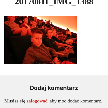
20170811_IMG_1388
Expan
PODRÓŻE
child
menu
LINKI
Expan
REPOZYTORIUM
child
menu
Dodaj komentarz
Musisz się
zalogować
, aby móc dodać komentarz.