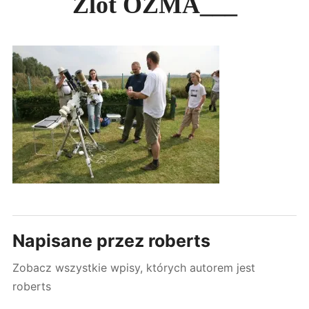
Zlot OZMA___
Expan
PODRÓŻE
child
menu
LINKI
Expan
REPOZYTORIUM
child
menu
Napisane przez
roberts
Zobacz wszystkie wpisy, których autorem jest
roberts